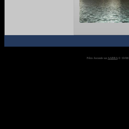
Pétro Joconde sur
AABRA
© 10/08/